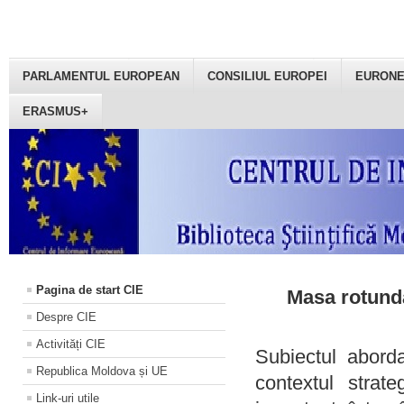
PARLAMENTUL EUROPEAN
CONSILIUL EUROPEI
EURON
ERASMUS+
Pagina de start CIE
Masa rotundă
Despre CIE
Activități CIE
Subiectul aborda
Republica Moldova și UE
contextul strat
Link-uri utile