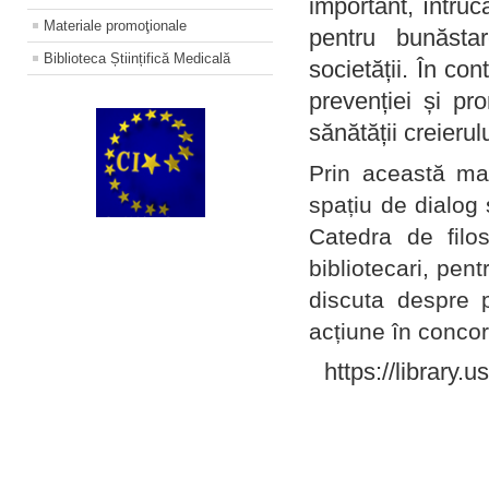
important, întruc
Materiale promoţionale
pentru bunăstar
Biblioteca Științifică Medicală
societății. În con
prevenției și pr
sănătății creierul
Prin această ma
spațiu de dialog 
Catedra de filo
bibliotecari, pent
discuta despre p
acțiune în concord
https://library.