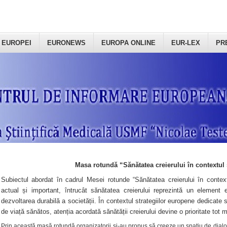
 EUROPEI
EURONEWS
EUROPA ONLINE
EUR-LEX
PR
Masa rotundă “Sănătatea creierului în contextul 
Subiectul abordat în cadrul Mesei rotunde “Sănătatea creierului în context
actual și important, întrucât sănătatea creierului reprezintă un element e
dezvoltarea durabilă a societății. În contextul strategiilor europene dedicate s
de viață sănătos, atenția acordată sănătății creierului devine o prioritate tot 
Prin această masă rotundă organizatorii şi-au propus să creeze un spațiu de dialog