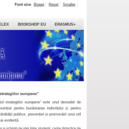
Font size
Bigger
Reset
Smaller
ELEX
BOOKSHOP EU
ERASMUS+
strategiilor europene”
ul strategiilor europene” este unul deosebit de
sențial pentru bunăstarea individului și pentru
ănătății publice, prevenției și promovării unui stil
mai evidentă.
 și schimb de idei între studenți, cadre didactice de