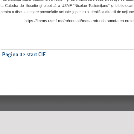
la Catedra de filosofie și bioetică a USMF “Nicolae Testemițanu” și bibliotecari,
pentru a discuta despre provocările actuale și pentru a identifica direcții de acțiune
https://library.usmf.md/ro/noutati/masa-rotunda-sanatatea-creier
Pagina de start CIE