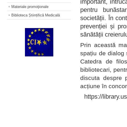
important, întruc
Materiale promoţionale
pentru bunăstar
Biblioteca Științifică Medicală
societății. În con
prevenției și pr
sănătății creierul
Prin această ma
spațiu de dialog 
Catedra de filo
bibliotecari, pent
discuta despre p
acțiune în concord
https://library.