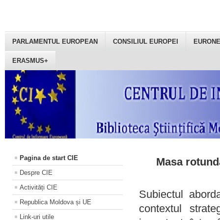
PARLAMENTUL EUROPEAN
CONSILIUL EUROPEI
EURON
ERASMUS+
Pagina de start CIE
Masa rotundă
Despre CIE
Activități CIE
Subiectul aborda
Republica Moldova și UE
contextul strat
Link-uri utile