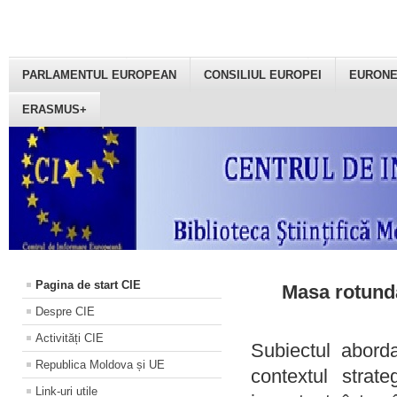
PARLAMENTUL EUROPEAN
CONSILIUL EUROPEI
EURON
ERASMUS+
Pagina de start CIE
Masa rotundă
Despre CIE
Activități CIE
Subiectul aborda
Republica Moldova și UE
contextul strat
Link-uri utile