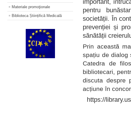
important, întruc
Materiale promoţionale
pentru bunăstar
Biblioteca Științifică Medicală
societății. În con
prevenției și pr
sănătății creierul
Prin această ma
spațiu de dialog 
Catedra de filo
bibliotecari, pent
discuta despre p
acțiune în concord
https://library.