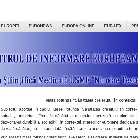
 EUROPEI
EURONEWS
EUROPA ONLINE
EUR-LEX
PR
Masa rotundă “Sănătatea creierului în contextul 
Subiectul abordat în cadrul Mesei rotunde “Sănătatea creierului în context
actual și important, întrucât sănătatea creierului reprezintă un element e
dezvoltarea durabilă a societății. În contextul strategiilor europene dedicate s
de viață sănătos, atenția acordată sănătății creierului devine o prioritate tot 
Prin această masă rotundă organizatorii şi-au propus să creeze un spațiu de dialog