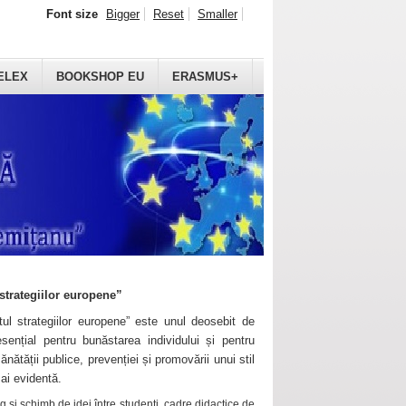
Font size
Bigger
Reset
Smaller
ELEX
BOOKSHOP EU
ERASMUS+
strategiilor europene”
ul strategiilor europene” este unul deosebit de
sențial pentru bunăstarea individului și pentru
ănătății publice, prevenției și promovării unui stil
mai evidentă.
 și schimb de idei între studenți, cadre didactice de