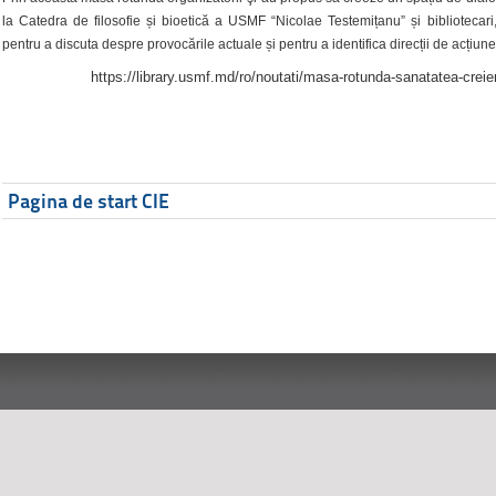
la Catedra de filosofie și bioetică a USMF “Nicolae Testemițanu” și bibliotecari,
pentru a discuta despre provocările actuale și pentru a identifica direcții de acțiune
https://library.usmf.md/ro/noutati/masa-rotunda-sanatatea-creier
Pagina de start CIE