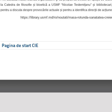
la Catedra de filosofie și bioetică a USMF “Nicolae Testemițanu” și bibliotecari,
pentru a discuta despre provocările actuale și pentru a identifica direcții de acțiune
https://library.usmf.md/ro/noutati/masa-rotunda-sanatatea-creier
Pagina de start CIE