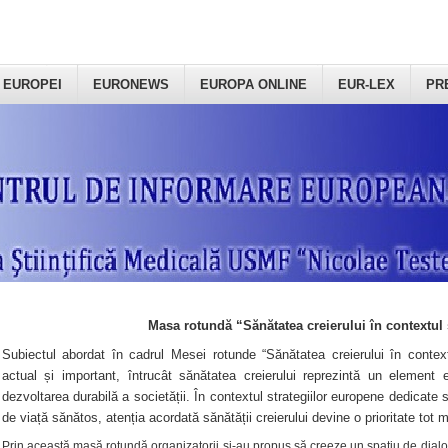
 EUROPEI
EURONEWS
EUROPA ONLINE
EUR-LEX
PR
Masa rotundă “Sănătatea creierului în contextul 
Subiectul abordat în cadrul Mesei rotunde “Sănătatea creierului în context
actual și important, întrucât sănătatea creierului reprezintă un element e
dezvoltarea durabilă a societății. În contextul strategiilor europene dedicate s
de viață sănătos, atenția acordată sănătății creierului devine o prioritate tot 
Prin această masă rotundă organizatorii şi-au propus să creeze un spațiu de dialog