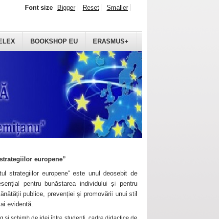
Font size
Bigger
Reset
Smaller
ELEX
BOOKSHOP EU
ERASMUS+
strategiilor europene”
ul strategiilor europene” este unul deosebit de
sențial pentru bunăstarea individului și pentru
ănătății publice, prevenției și promovării unui stil
mai evidentă.
 și schimb de idei între studenți, cadre didactice de