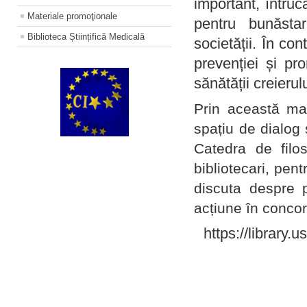
important, întruc
Materiale promoţionale
pentru bunăstar
Biblioteca Științifică Medicală
societății. În con
prevenției și pr
sănătății creierul
Prin această ma
spațiu de dialog 
Catedra de filo
bibliotecari, pent
discuta despre p
acțiune în concord
https://library.