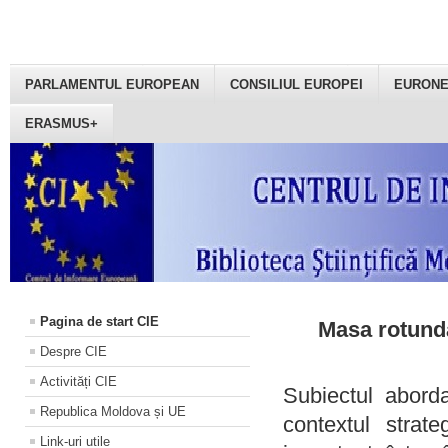
PARLAMENTUL EUROPEAN
CONSILIUL EUROPEI
EURON
ERASMUS+
Pagina de start CIE
Masa rotundă
Despre CIE
Activități CIE
Subiectul aborda
Republica Moldova și UE
contextul strat
Link-uri utile