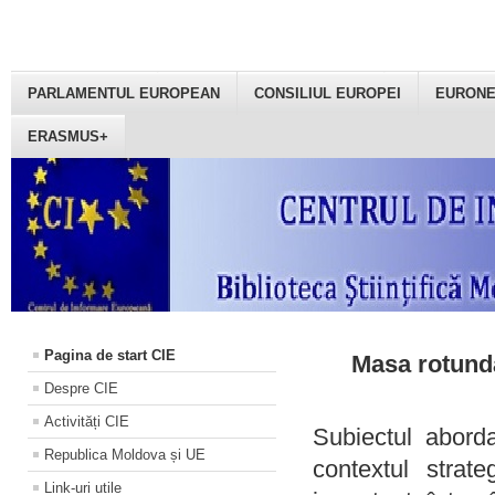
PARLAMENTUL EUROPEAN
CONSILIUL EUROPEI
EURON
ERASMUS+
Pagina de start CIE
Masa rotundă
Despre CIE
Activități CIE
Subiectul aborda
Republica Moldova și UE
contextul strat
Link-uri utile