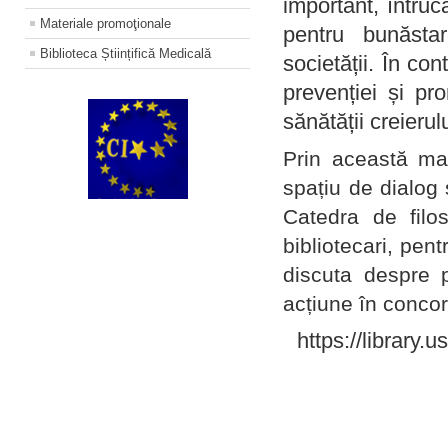
important, întruc
Materiale promoţionale
pentru bunăstar
Biblioteca Științifică Medicală
societății. În con
prevenției și pr
sănătății creierul
Prin această ma
spațiu de dialog 
Catedra de filo
bibliotecari, pent
discuta despre p
acțiune în concord
https://library.