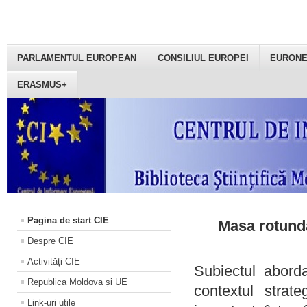
PARLAMENTUL EUROPEAN
CONSILIUL EUROPEI
EURON
ERASMUS+
Pagina de start CIE
Masa rotundă
Despre CIE
Activități CIE
Subiectul aborda
Republica Moldova și UE
contextul strat
Link-uri utile