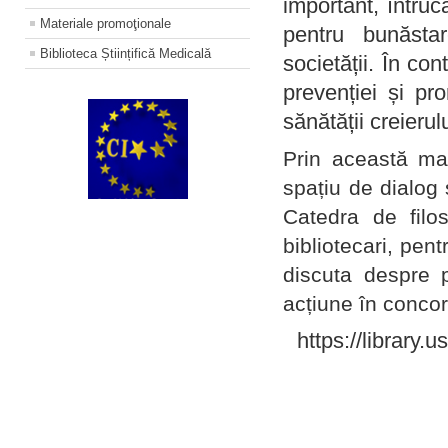
important, întruc
Materiale promoţionale
pentru bunăstar
Biblioteca Științifică Medicală
societății. În con
prevenției și pr
sănătății creierul
Prin această ma
spațiu de dialog 
Catedra de filo
bibliotecari, pent
discuta despre p
acțiune în concord
https://library.