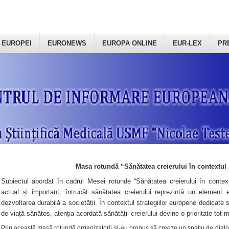
 EUROPEI
EURONEWS
EUROPA ONLINE
EUR-LEX
PR
Masa rotundă “Sănătatea creierului în contextul 
Subiectul abordat în cadrul Mesei rotunde “Sănătatea creierului în context
actual și important, întrucât sănătatea creierului reprezintă un element e
dezvoltarea durabilă a societății. În contextul strategiilor europene dedicate s
de viață sănătos, atenția acordată sănătății creierului devine o prioritate tot 
Prin această masă rotundă organizatorii şi-au propus să creeze un spațiu de dialog