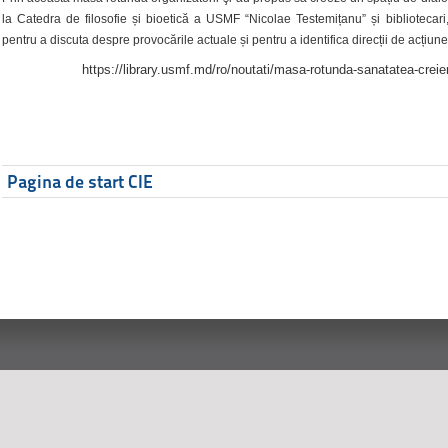
la Catedra de filosofie și bioetică a USMF “Nicolae Testemițanu” și bibliotecari,
pentru a discuta despre provocările actuale și pentru a identifica direcții de acțiune
https://library.usmf.md/ro/noutati/masa-rotunda-sanatatea-creier
Pagina de start CIE