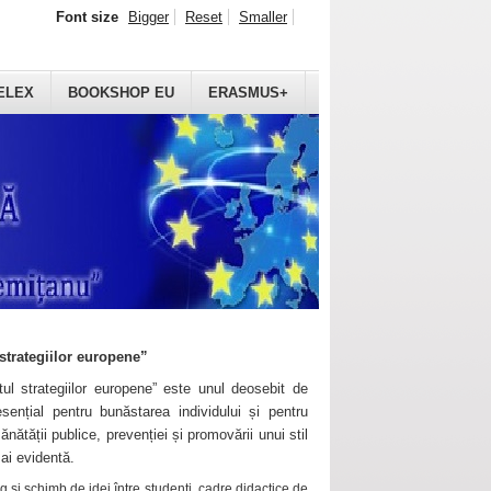
Font size
Bigger
Reset
Smaller
ELEX
BOOKSHOP EU
ERASMUS+
strategiilor europene”
ul strategiilor europene” este unul deosebit de
sențial pentru bunăstarea individului și pentru
ănătății publice, prevenției și promovării unui stil
mai evidentă.
 și schimb de idei între studenți, cadre didactice de