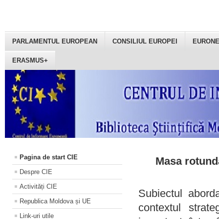
PARLAMENTUL EUROPEAN
CONSILIUL EUROPEI
EURON
ERASMUS+
Pagina de start CIE
Masa rotundă
Despre CIE
Activități CIE
Subiectul aborda
Republica Moldova și UE
contextul strat
Link-uri utile