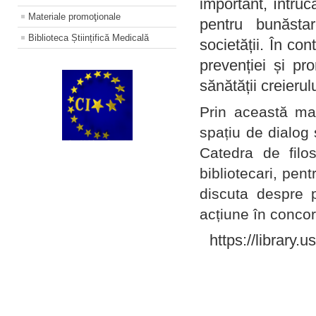
important, întruc
Materiale promoţionale
pentru bunăstar
Biblioteca Științifică Medicală
societății. În con
prevenției și pr
sănătății creierul
Prin această ma
spațiu de dialog 
Catedra de filo
bibliotecari, pent
discuta despre p
acțiune în concord
https://library.