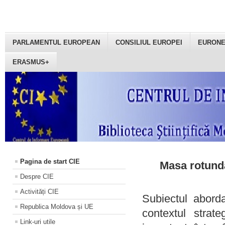
PARLAMENTUL EUROPEAN
CONSILIUL EUROPEI
EURON
ERASMUS+
Pagina de start CIE
Masa rotundă
Despre CIE
Activități CIE
Subiectul aborda
Republica Moldova și UE
contextul strat
Link-uri utile