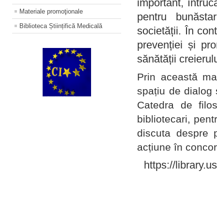
important, întruc
Materiale promoţionale
pentru bunăstar
Biblioteca Științifică Medicală
societății. În con
prevenției și pr
sănătății creierul
Prin această ma
spațiu de dialog 
Catedra de filo
bibliotecari, pent
discuta despre p
acțiune în concord
https://library.