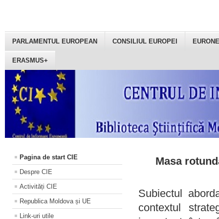
PARLAMENTUL EUROPEAN
CONSILIUL EUROPEI
EURON
ERASMUS+
Pagina de start CIE
Masa rotundă
Despre CIE
Activități CIE
Subiectul aborda
Republica Moldova și UE
contextul strat
Link-uri utile