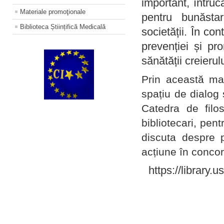
important, întruc
Materiale promoţionale
pentru bunăstar
Biblioteca Științifică Medicală
societății. În con
prevenției și pr
sănătății creierul
Prin această ma
spațiu de dialog 
Catedra de filo
bibliotecari, pent
discuta despre p
acțiune în concord
https://library.