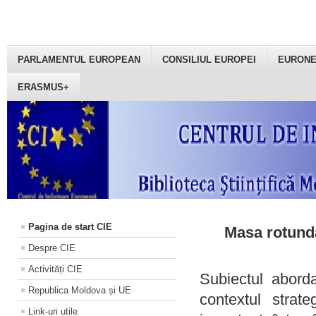
PARLAMENTUL EUROPEAN
CONSILIUL EUROPEI
EURON
ERASMUS+
Pagina de start CIE
Masa rotundă
Despre CIE
Activități CIE
Subiectul aborda
Republica Moldova și UE
contextul strat
Link-uri utile