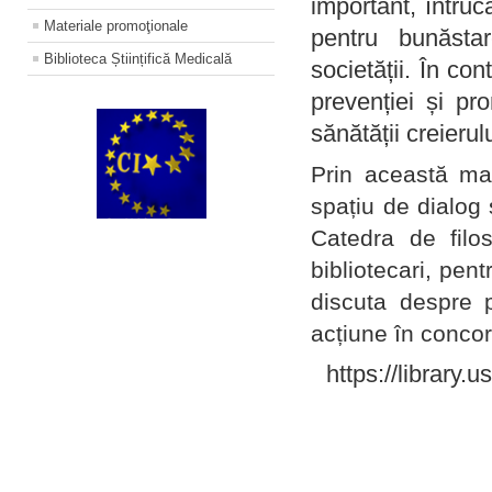
important, întruc
Materiale promoţionale
pentru bunăstar
Biblioteca Științifică Medicală
societății. În con
prevenției și pr
sănătății creierul
Prin această ma
spațiu de dialog 
Catedra de filo
bibliotecari, pent
discuta despre p
acțiune în concord
https://library.