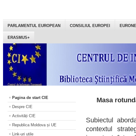
PARLAMENTUL EUROPEAN
CONSILIUL EUROPEI
EURON
ERASMUS+
Pagina de start CIE
Masa rotundă
Despre CIE
Activități CIE
Subiectul aborda
Republica Moldova și UE
contextul strat
Link-uri utile