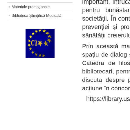
important, întruc
Materiale promoţionale
pentru bunăstar
Biblioteca Științifică Medicală
societății. În con
prevenției și pr
sănătății creierul
Prin această ma
spațiu de dialog 
Catedra de filo
bibliotecari, pent
discuta despre p
acțiune în concord
https://library.