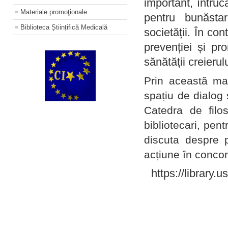
important, întruc
Materiale promoţionale
pentru bunăstar
Biblioteca Științifică Medicală
societății. În con
prevenției și pr
sănătății creierul
Prin această ma
spațiu de dialog 
Catedra de filo
bibliotecari, pent
discuta despre p
acțiune în concord
https://library.