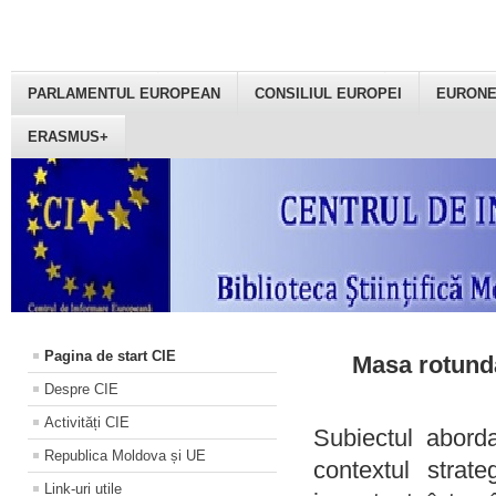
PARLAMENTUL EUROPEAN
CONSILIUL EUROPEI
EURON
ERASMUS+
Pagina de start CIE
Masa rotundă
Despre CIE
Activități CIE
Subiectul aborda
Republica Moldova și UE
contextul strat
Link-uri utile