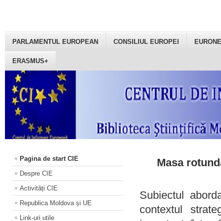
PARLAMENTUL EUROPEAN
CONSILIUL EUROPEI
EURON
ERASMUS+
Pagina de start CIE
Masa rotundă
Despre CIE
Activități CIE
Subiectul aborda
Republica Moldova și UE
contextul strat
Link-uri utile