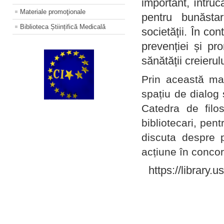
important, întruc
Materiale promoţionale
pentru bunăstar
Biblioteca Științifică Medicală
societății. În con
prevenției și pr
sănătății creierul
Prin această ma
spațiu de dialog 
Catedra de filo
bibliotecari, pent
discuta despre p
acțiune în concord
https://library.