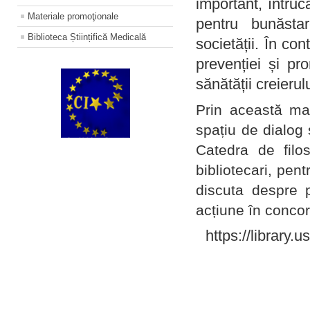
important, întruc
Materiale promoţionale
pentru bunăstar
Biblioteca Științifică Medicală
societății. În con
prevenției și pr
sănătății creierul
Prin această ma
spațiu de dialog 
Catedra de filo
bibliotecari, pent
discuta despre p
acțiune în concord
https://library.