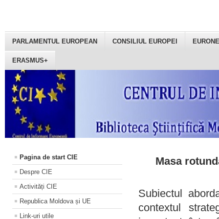
PARLAMENTUL EUROPEAN
CONSILIUL EUROPEI
EURON
ERASMUS+
Pagina de start CIE
Masa rotundă
Despre CIE
Activități CIE
Subiectul aborda
Republica Moldova și UE
contextul strat
Link-uri utile