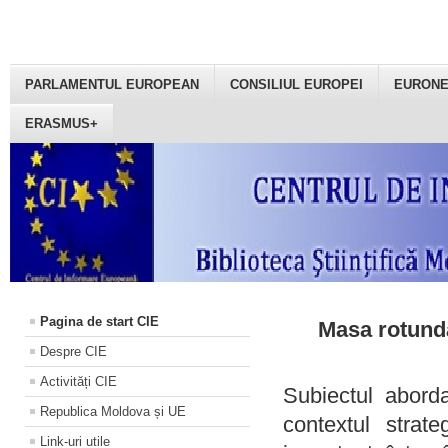
PARLAMENTUL EUROPEAN
CONSILIUL EUROPEI
EURON
ERASMUS+
Pagina de start CIE
Masa rotundă
Despre CIE
Activități CIE
Subiectul aborda
Republica Moldova și UE
contextul strat
Link-uri utile