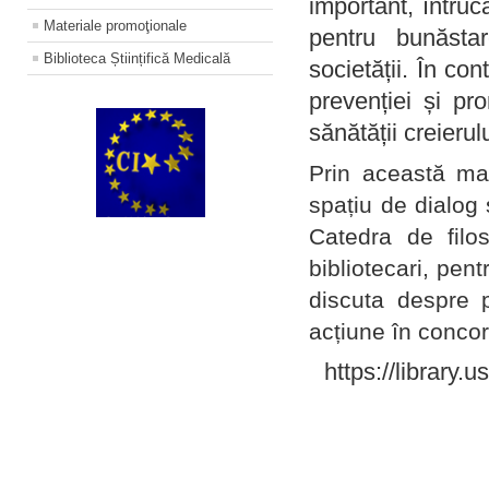
important, întruc
Materiale promoţionale
pentru bunăstar
Biblioteca Științifică Medicală
societății. În con
prevenției și pr
sănătății creierul
Prin această ma
spațiu de dialog 
Catedra de filo
bibliotecari, pent
discuta despre p
acțiune în concord
https://library.