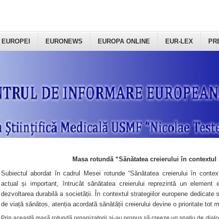
 EUROPEI
EURONEWS
EUROPA ONLINE
EUR-LEX
PR
Masa rotundă “Sănătatea creierului în contextul 
Subiectul abordat în cadrul Mesei rotunde “Sănătatea creierului în context
actual și important, întrucât sănătatea creierului reprezintă un element e
dezvoltarea durabilă a societății. În contextul strategiilor europene dedicate s
de viață sănătos, atenția acordată sănătății creierului devine o prioritate tot 
Prin această masă rotundă organizatorii şi-au propus să creeze un spațiu de dialog