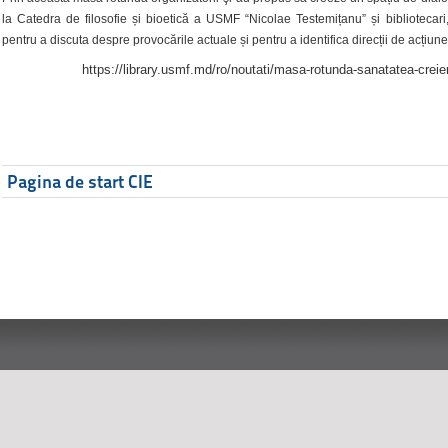
la Catedra de filosofie și bioetică a USMF “Nicolae Testemițanu” și bibliotecari,
pentru a discuta despre provocările actuale și pentru a identifica direcții de acțiune
https://library.usmf.md/ro/noutati/masa-rotunda-sanatatea-creier
Pagina de start CIE