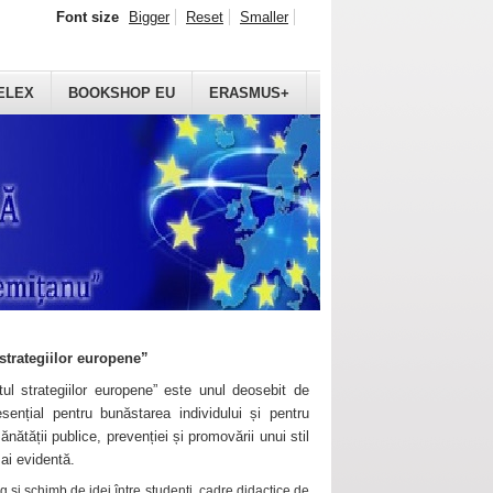
Font size
Bigger
Reset
Smaller
ELEX
BOOKSHOP EU
ERASMUS+
strategiilor europene”
ul strategiilor europene” este unul deosebit de
sențial pentru bunăstarea individului și pentru
ănătății publice, prevenției și promovării unui stil
mai evidentă.
 și schimb de idei între studenți, cadre didactice de