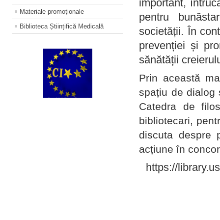
important, întruc
Materiale promoţionale
pentru bunăstar
Biblioteca Științifică Medicală
societății. În con
prevenției și pr
sănătății creierul
Prin această ma
spațiu de dialog 
Catedra de filo
bibliotecari, pent
discuta despre p
acțiune în concord
https://library.