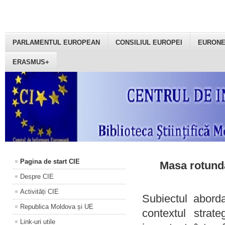
PARLAMENTUL EUROPEAN
CONSILIUL EUROPEI
EURON
ERASMUS+
Pagina de start CIE
Masa rotundă
Despre CIE
Activități CIE
Subiectul aborda
Republica Moldova și UE
contextul strat
Link-uri utile