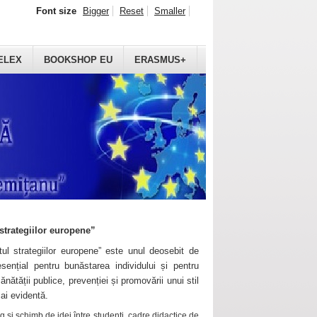
Font size
Bigger
Reset
Smaller
ELEX
BOOKSHOP EU
ERASMUS+
strategiilor europene”
ul strategiilor europene” este unul deosebit de
sențial pentru bunăstarea individului și pentru
ănătății publice, prevenției și promovării unui stil
mai evidentă.
 și schimb de idei între studenți, cadre didactice de