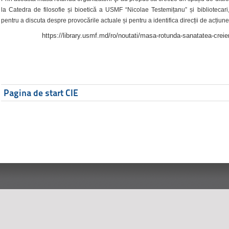
la Catedra de filosofie și bioetică a USMF “Nicolae Testemițanu” și bibliotecari,
pentru a discuta despre provocările actuale și pentru a identifica direcții de acțiune
https://library.usmf.md/ro/noutati/masa-rotunda-sanatatea-creier
Pagina de start CIE