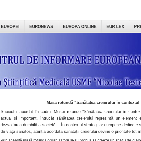
 EUROPEI
EURONEWS
EUROPA ONLINE
EUR-LEX
PR
Masa rotundă “Sănătatea creierului în contextul 
Subiectul abordat în cadrul Mesei rotunde “Sănătatea creierului în context
actual și important, întrucât sănătatea creierului reprezintă un element e
dezvoltarea durabilă a societății. În contextul strategiilor europene dedicate s
de viață sănătos, atenția acordată sănătății creierului devine o prioritate tot 
Prin această masă rotundă organizatorii şi-au propus să creeze un spațiu de dialog