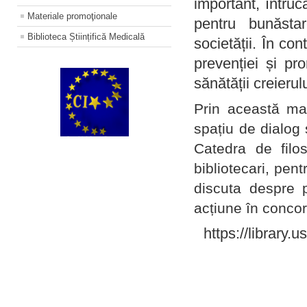
important, întruc
Materiale promoţionale
pentru bunăstar
Biblioteca Științifică Medicală
societății. În con
prevenției și pr
sănătății creierul
Prin această ma
spațiu de dialog 
Catedra de filo
bibliotecari, pent
discuta despre p
acțiune în concord
https://library.