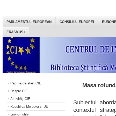
PARLAMENTUL EUROPEAN
CONSILIUL EUROPEI
EURON
ERASMUS+
Pagina de start CIE
Masa rotundă
Despre CIE
Activități CIE
Subiectul aborda
Republica Moldova și UE
contextul strat
Link-uri utile