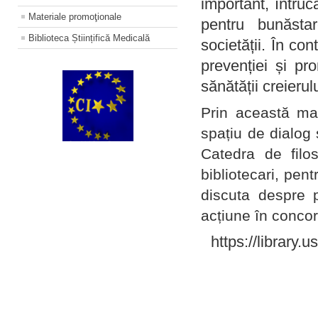
important, întruc
Materiale promoţionale
pentru bunăstar
Biblioteca Științifică Medicală
societății. În con
prevenției și pr
sănătății creierul
Prin această ma
spațiu de dialog 
Catedra de filo
bibliotecari, pent
discuta despre p
acțiune în concord
https://library.