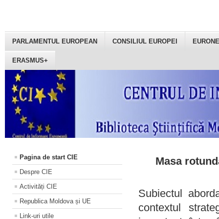
PARLAMENTUL EUROPEAN
CONSILIUL EUROPEI
EURON
ERASMUS+
Pagina de start CIE
Masa rotundă
Despre CIE
Activități CIE
Subiectul aborda
Republica Moldova și UE
contextul strat
Link-uri utile