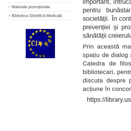
important, întruc
Materiale promoţionale
pentru bunăstar
Biblioteca Științifică Medicală
societății. În con
prevenției și pr
sănătății creierul
Prin această ma
spațiu de dialog 
Catedra de filo
bibliotecari, pent
discuta despre p
acțiune în concord
https://library.