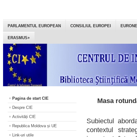
PARLAMENTUL EUROPEAN
CONSILIUL EUROPEI
EURON
ERASMUS+
Pagina de start CIE
Masa rotundă
Despre CIE
Activități CIE
Subiectul aborda
Republica Moldova și UE
contextul strat
Link-uri utile