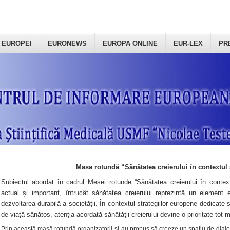
 EUROPEI
EURONEWS
EUROPA ONLINE
EUR-LEX
PR
Masa rotundă “Sănătatea creierului în contextul 
Subiectul abordat în cadrul Mesei rotunde “Sănătatea creierului în context
actual și important, întrucât sănătatea creierului reprezintă un element e
dezvoltarea durabilă a societății. În contextul strategiilor europene dedicate s
de viață sănătos, atenția acordată sănătății creierului devine o prioritate tot 
Prin această masă rotundă organizatorii şi-au propus să creeze un spațiu de dialog