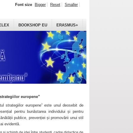
Font size
Bigger
Reset
Smaller
ELEX
BOOKSHOP EU
ERASMUS+
strategiilor europene”
ul strategiilor europene” este unul deosebit de
sențial pentru bunăstarea individului și pentru
ănătății publice, prevenției și promovării unui stil
mai evidentă.
 și schimb de idei între studenți, cadre didactice de