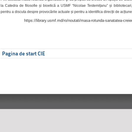
la Catedra de filosofie și bioetică a USMF “Nicolae Testemițanu” și bibliotecari,
pentru a discuta despre provocările actuale și pentru a identifica direcții de acțiune
https://library.usmf.md/ro/noutati/masa-rotunda-sanatatea-creier
Pagina de start CIE