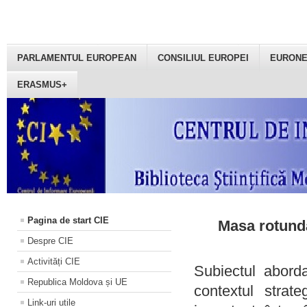
PARLAMENTUL EUROPEAN
CONSILIUL EUROPEI
EURON
ERASMUS+
Pagina de start CIE
Masa rotundă
Despre CIE
Activități CIE
Subiectul aborda
Republica Moldova și UE
contextul strat
Link-uri utile