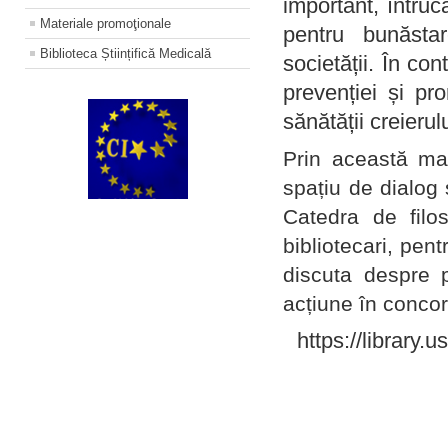
important, întruc
Materiale promoţionale
pentru bunăstar
Biblioteca Științifică Medicală
societății. În con
prevenției și pr
sănătății creierul
Prin această ma
spațiu de dialog 
Catedra de filo
bibliotecari, pent
discuta despre p
acțiune în concord
https://library.