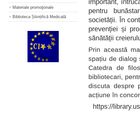
important, întruc
Materiale promoţionale
pentru bunăstar
Biblioteca Științifică Medicală
societății. În con
prevenției și pr
sănătății creierul
Prin această ma
spațiu de dialog 
Catedra de filo
bibliotecari, pent
discuta despre p
acțiune în concord
https://library.