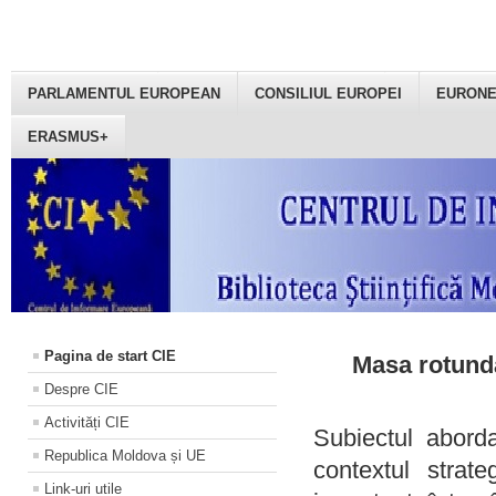
PARLAMENTUL EUROPEAN
CONSILIUL EUROPEI
EURON
ERASMUS+
Pagina de start CIE
Masa rotundă
Despre CIE
Activități CIE
Subiectul aborda
Republica Moldova și UE
contextul strat
Link-uri utile