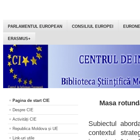
PARLAMENTUL EUROPEAN
CONSILIUL EUROPEI
EURON
ERASMUS+
Pagina de start CIE
Masa rotundă
Despre CIE
Activități CIE
Subiectul aborda
Republica Moldova și UE
contextul strat
Link-uri utile