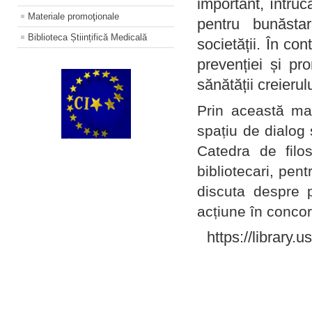
important, întruc
Materiale promoţionale
pentru bunăstar
Biblioteca Științifică Medicală
societății. În con
prevenției și pr
sănătății creierul
Prin această ma
spațiu de dialog 
Catedra de filo
bibliotecari, pent
discuta despre p
acțiune în concord
https://library.