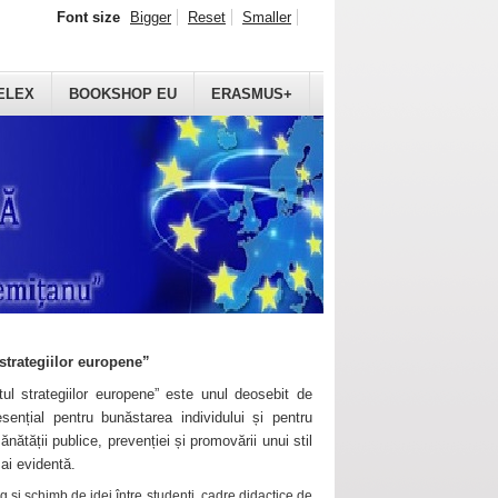
Font size
Bigger
Reset
Smaller
ELEX
BOOKSHOP EU
ERASMUS+
strategiilor europene”
ul strategiilor europene” este unul deosebit de
sențial pentru bunăstarea individului și pentru
ănătății publice, prevenției și promovării unui stil
mai evidentă.
 și schimb de idei între studenți, cadre didactice de