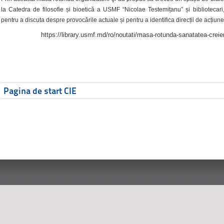
la Catedra de filosofie și bioetică a USMF “Nicolae Testemițanu” și bibliotecari,
pentru a discuta despre provocările actuale și pentru a identifica direcții de acțiune
https://library.usmf.md/ro/noutati/masa-rotunda-sanatatea-creier
Pagina de start CIE