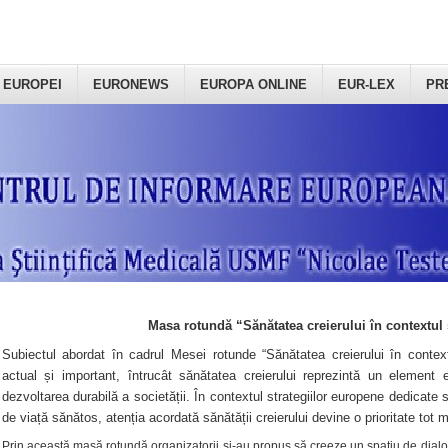
 EUROPEI
EURONEWS
EUROPA ONLINE
EUR-LEX
PR
Masa rotundă “Sănătatea creierului în contextul 
Subiectul abordat în cadrul Mesei rotunde “Sănătatea creierului în context
actual și important, întrucât sănătatea creierului reprezintă un element e
dezvoltarea durabilă a societății. În contextul strategiilor europene dedicate s
de viață sănătos, atenția acordată sănătății creierului devine o prioritate tot 
Prin această masă rotundă organizatorii şi-au propus să creeze un spațiu de dialog