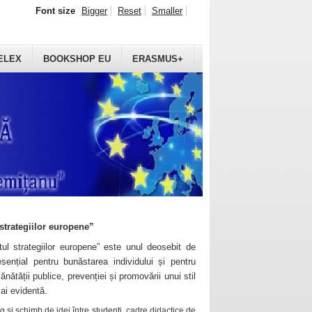
Font size
Bigger
Reset
Smaller
ELEX
BOOKSHOP EU
ERASMUS+
strategiilor europene”
ul strategiilor europene” este unul deosebit de
sențial pentru bunăstarea individului și pentru
ănătății publice, prevenției și promovării unui stil
mai evidentă.
 și schimb de idei între studenți, cadre didactice de