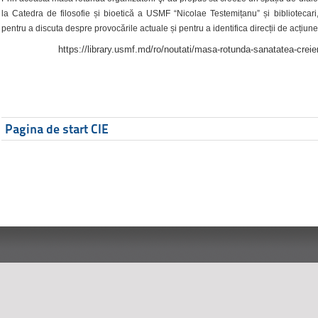
la Catedra de filosofie și bioetică a USMF “Nicolae Testemițanu” și bibliotecari,
pentru a discuta despre provocările actuale și pentru a identifica direcții de acțiune
https://library.usmf.md/ro/noutati/masa-rotunda-sanatatea-creier
Pagina de start CIE