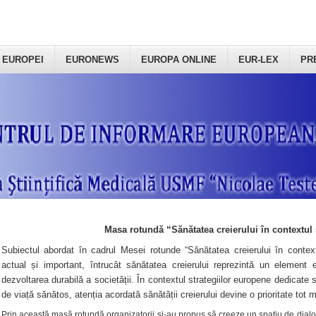
 EUROPEI
EURONEWS
EUROPA ONLINE
EUR-LEX
PR
Masa rotundă “Sănătatea creierului în contextul 
Subiectul abordat în cadrul Mesei rotunde “Sănătatea creierului în context
actual și important, întrucât sănătatea creierului reprezintă un element e
dezvoltarea durabilă a societății. În contextul strategiilor europene dedicate s
de viață sănătos, atenția acordată sănătății creierului devine o prioritate tot 
Prin această masă rotundă organizatorii şi-au propus să creeze un spațiu de dialog