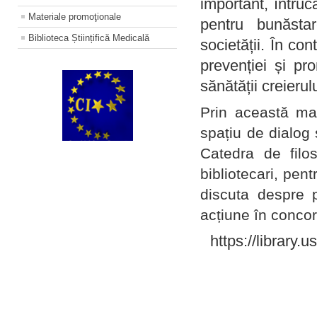
important, întruc
Materiale promoţionale
pentru bunăstar
Biblioteca Științifică Medicală
societății. În con
prevenției și pr
sănătății creierul
Prin această ma
spațiu de dialog 
Catedra de filo
bibliotecari, pent
discuta despre p
acțiune în concord
https://library.