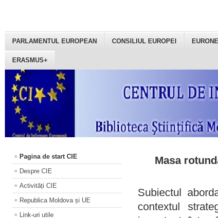
PARLAMENTUL EUROPEAN
CONSILIUL EUROPEI
EURON
ERASMUS+
Pagina de start CIE
Masa rotundă
Despre CIE
Activități CIE
Subiectul aborda
Republica Moldova și UE
contextul strat
Link-uri utile