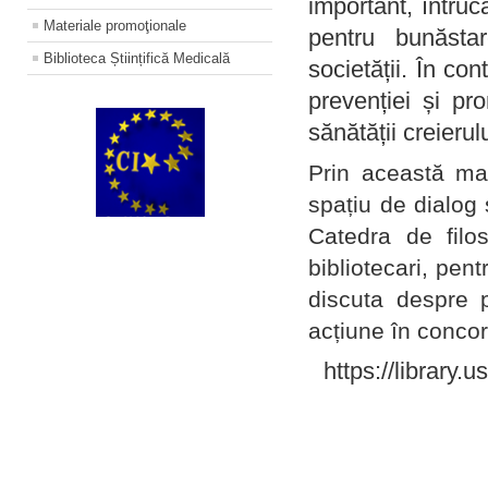
important, întruc
Materiale promoţionale
pentru bunăstar
Biblioteca Științifică Medicală
societății. În con
prevenției și pr
sănătății creierul
Prin această ma
spațiu de dialog 
Catedra de filo
bibliotecari, pent
discuta despre p
acțiune în concord
https://library.