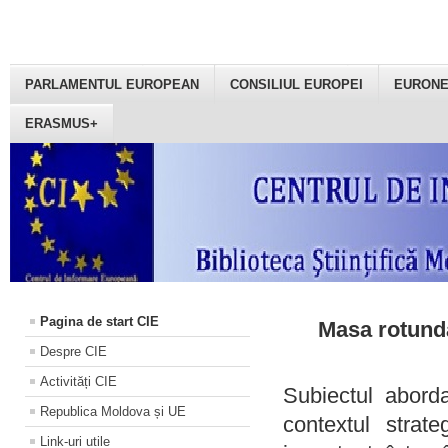
PARLAMENTUL EUROPEAN
CONSILIUL EUROPEI
EURON
ERASMUS+
Pagina de start CIE
Masa rotundă
Despre CIE
Activități CIE
Subiectul aborda
Republica Moldova și UE
contextul strat
Link-uri utile