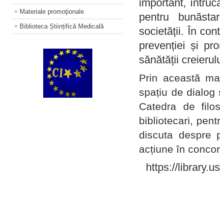
important, întruc
Materiale promoţionale
pentru bunăstar
Biblioteca Științifică Medicală
societății. În con
prevenției și pr
sănătății creierul
Prin această ma
spațiu de dialog 
Catedra de filo
bibliotecari, pent
discuta despre p
acțiune în concord
https://library.