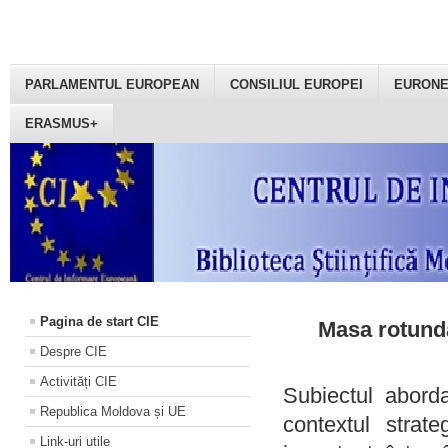
PARLAMENTUL EUROPEAN
CONSILIUL EUROPEI
EURON
ERASMUS+
Pagina de start CIE
Masa rotundă
Despre CIE
Activități CIE
Subiectul aborda
Republica Moldova și UE
contextul strat
Link-uri utile