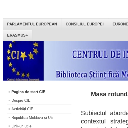
PARLAMENTUL EUROPEAN
CONSILIUL EUROPEI
EURON
ERASMUS+
Pagina de start CIE
Masa rotundă
Despre CIE
Activități CIE
Subiectul aborda
Republica Moldova și UE
contextul strat
Link-uri utile