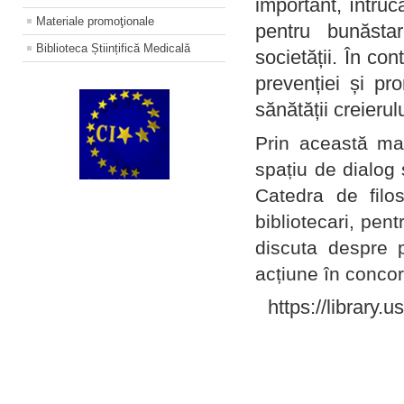
important, întruc
Materiale promoţionale
pentru bunăstar
Biblioteca Științifică Medicală
societății. În con
prevenției și pr
sănătății creierul
Prin această ma
spațiu de dialog 
Catedra de filo
bibliotecari, pent
discuta despre p
acțiune în concord
https://library.