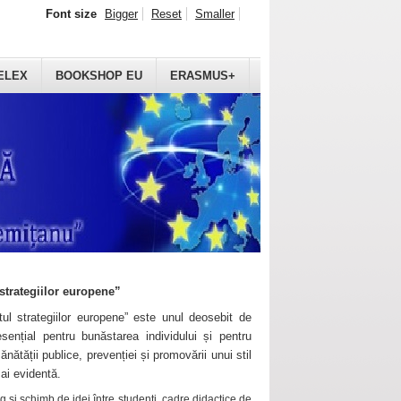
Font size
Bigger
Reset
Smaller
ELEX
BOOKSHOP EU
ERASMUS+
strategiilor europene”
ul strategiilor europene” este unul deosebit de
sențial pentru bunăstarea individului și pentru
ănătății publice, prevenției și promovării unui stil
mai evidentă.
 și schimb de idei între studenți, cadre didactice de