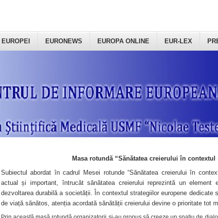
 EUROPEI
EURONEWS
EUROPA ONLINE
EUR-LEX
PR
Masa rotundă “Sănătatea creierului în contextul 
Subiectul abordat în cadrul Mesei rotunde “Sănătatea creierului în context
actual și important, întrucât sănătatea creierului reprezintă un element e
dezvoltarea durabilă a societății. În contextul strategiilor europene dedicate s
de viață sănătos, atenția acordată sănătății creierului devine o prioritate tot 
Prin această masă rotundă organizatorii şi-au propus să creeze un spațiu de dialog