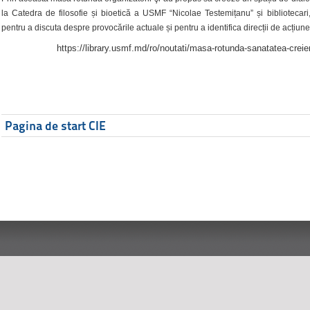
la Catedra de filosofie și bioetică a USMF “Nicolae Testemițanu” și bibliotecari,
pentru a discuta despre provocările actuale și pentru a identifica direcții de acțiune
https://library.usmf.md/ro/noutati/masa-rotunda-sanatatea-creier
Pagina de start CIE