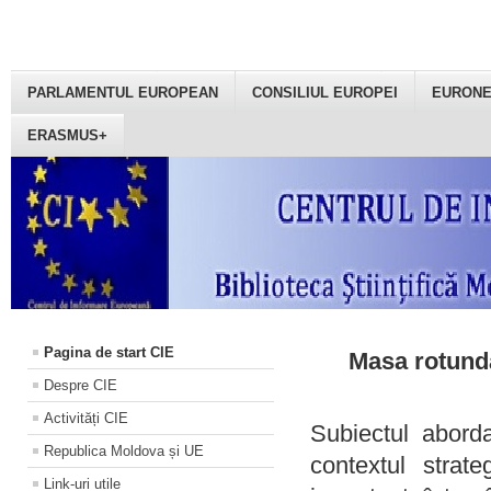
PARLAMENTUL EUROPEAN
CONSILIUL EUROPEI
EURON
ERASMUS+
Pagina de start CIE
Masa rotundă
Despre CIE
Activități CIE
Subiectul aborda
Republica Moldova și UE
contextul strat
Link-uri utile