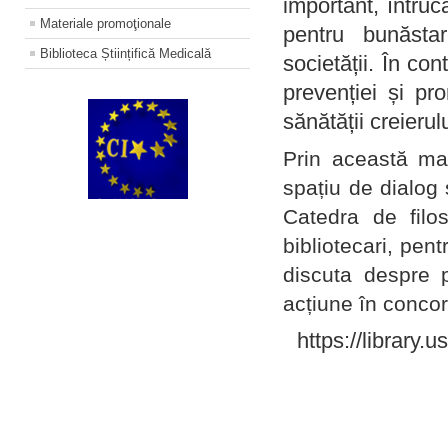
important, întruc
Materiale promoţionale
pentru bunăstar
Biblioteca Științifică Medicală
societății. În con
prevenției și pr
sănătății creierul
Prin această ma
spațiu de dialog 
Catedra de filo
bibliotecari, pent
discuta despre p
acțiune în concord
https://library.