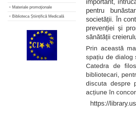
important, întruc
Materiale promoţionale
pentru bunăstar
Biblioteca Științifică Medicală
societății. În con
prevenției și pr
sănătății creierul
Prin această ma
spațiu de dialog 
Catedra de filo
bibliotecari, pent
discuta despre p
acțiune în concord
https://library.