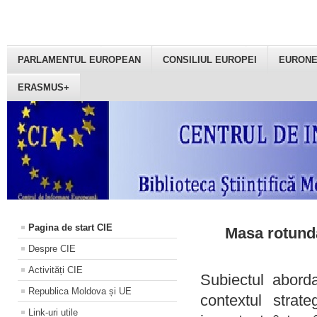
PARLAMENTUL EUROPEAN
CONSILIUL EUROPEI
EURON
ERASMUS+
Pagina de start CIE
Masa rotundă
Despre CIE
Activități CIE
Subiectul aborda
Republica Moldova și UE
contextul strat
Link-uri utile