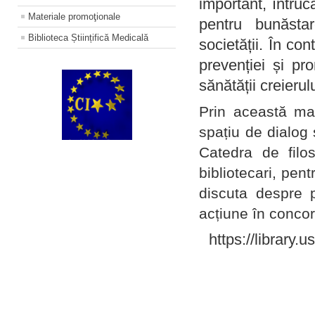
important, întruc
Materiale promoţionale
pentru bunăstar
Biblioteca Științifică Medicală
societății. În con
prevenției și pr
sănătății creierul
Prin această ma
spațiu de dialog 
Catedra de filo
bibliotecari, pent
discuta despre p
acțiune în concord
https://library.