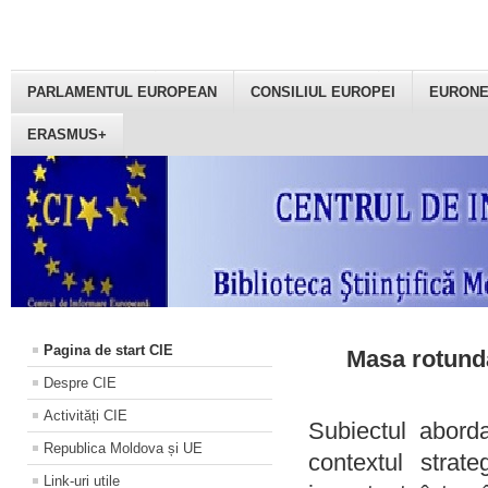
PARLAMENTUL EUROPEAN
CONSILIUL EUROPEI
EURON
ERASMUS+
Pagina de start CIE
Masa rotundă
Despre CIE
Activități CIE
Subiectul aborda
Republica Moldova și UE
contextul strat
Link-uri utile