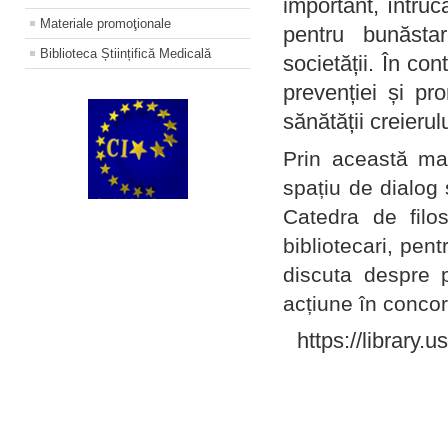
important, întruc
Materiale promoţionale
pentru bunăstar
Biblioteca Științifică Medicală
societății. În con
prevenției și pr
sănătății creierul
Prin această ma
spațiu de dialog 
Catedra de filo
bibliotecari, pent
discuta despre p
acțiune în concord
https://library.