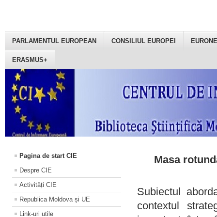
PARLAMENTUL EUROPEAN
CONSILIUL EUROPEI
EURON
ERASMUS+
Pagina de start CIE
Masa rotundă
Despre CIE
Activități CIE
Subiectul aborda
Republica Moldova și UE
contextul strat
Link-uri utile