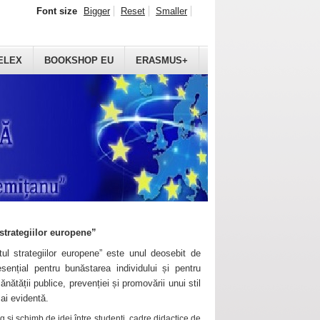
Font size
Bigger
Reset
Smaller
ELEX
BOOKSHOP EU
ERASMUS+
strategiilor europene”
ul strategiilor europene” este unul deosebit de
sențial pentru bunăstarea individului și pentru
ănătății publice, prevenției și promovării unui stil
mai evidentă.
 și schimb de idei între studenți, cadre didactice de