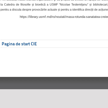
la Catedra de filosofie și bioetică a USMF “Nicolae Testemițanu” și bibliotecari,
pentru a discuta despre provocările actuale și pentru a identifica direcții de acțiune
https://library.usmf.md/ro/noutati/masa-rotunda-sanatatea-creier
Pagina de start CIE