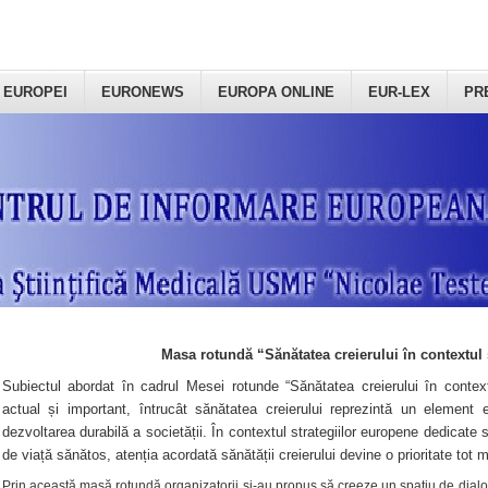
 EUROPEI
EURONEWS
EUROPA ONLINE
EUR-LEX
PR
Masa rotundă “Sănătatea creierului în contextul 
Subiectul abordat în cadrul Mesei rotunde “Sănătatea creierului în context
actual și important, întrucât sănătatea creierului reprezintă un element e
dezvoltarea durabilă a societății. În contextul strategiilor europene dedicate s
de viață sănătos, atenția acordată sănătății creierului devine o prioritate tot 
Prin această masă rotundă organizatorii şi-au propus să creeze un spațiu de dialog