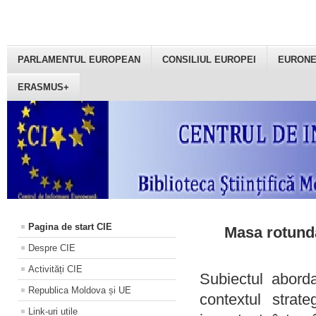
PARLAMENTUL EUROPEAN
CONSILIUL EUROPEI
EURON
ERASMUS+
Pagina de start CIE
Masa rotundă
Despre CIE
Activități CIE
Subiectul aborda
Republica Moldova și UE
contextul strat
Link-uri utile