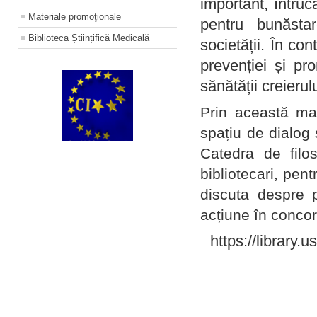
important, întruc
Materiale promoţionale
pentru bunăstar
Biblioteca Științifică Medicală
societății. În con
prevenției și pr
sănătății creierul
Prin această ma
spațiu de dialog 
Catedra de filo
bibliotecari, pent
discuta despre p
acțiune în concord
https://library.