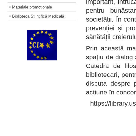
important, întruc
Materiale promoţionale
pentru bunăstar
Biblioteca Științifică Medicală
societății. În con
prevenției și pr
sănătății creierul
Prin această ma
spațiu de dialog 
Catedra de filo
bibliotecari, pent
discuta despre p
acțiune în concord
https://library.