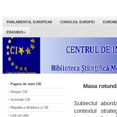
PARLAMENTUL EUROPEAN
CONSILIUL EUROPEI
EURON
ERASMUS+
Pagina de start CIE
Masa rotundă
Despre CIE
Activități CIE
Subiectul aborda
Republica Moldova și UE
contextul strat
Link-uri utile