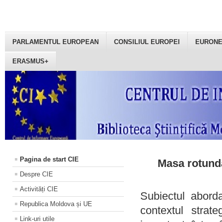
PARLAMENTUL EUROPEAN
CONSILIUL EUROPEI
EURON
ERASMUS+
Pagina de start CIE
Masa rotundă
Despre CIE
Activități CIE
Subiectul aborda
Republica Moldova și UE
contextul strat
Link-uri utile