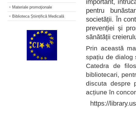
important, întruc
Materiale promoţionale
pentru bunăstar
Biblioteca Științifică Medicală
societății. În con
prevenției și pr
sănătății creierul
Prin această ma
spațiu de dialog 
Catedra de filo
bibliotecari, pent
discuta despre p
acțiune în concord
https://library.