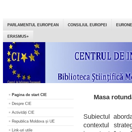
PARLAMENTUL EUROPEAN
CONSILIUL EUROPEI
EURON
ERASMUS+
Pagina de start CIE
Masa rotundă
Despre CIE
Activități CIE
Subiectul aborda
Republica Moldova și UE
contextul strat
Link-uri utile