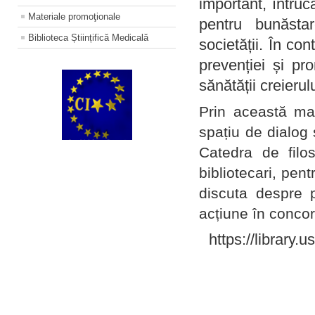
important, întruc
Materiale promoţionale
pentru bunăstar
Biblioteca Științifică Medicală
societății. În con
prevenției și pr
sănătății creierul
Prin această ma
spațiu de dialog 
Catedra de filo
bibliotecari, pent
discuta despre p
acțiune în concord
https://library.