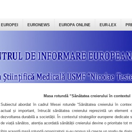
 EUROPEI
EURONEWS
EUROPA ONLINE
EUR-LEX
PR
Masa rotundă “Sănătatea creierului în contextul 
Subiectul abordat în cadrul Mesei rotunde “Sănătatea creierului în context
actual și important, întrucât sănătatea creierului reprezintă un element e
dezvoltarea durabilă a societății. În contextul strategiilor europene dedicate s
de viață sănătos, atenția acordată sănătății creierului devine o prioritate tot 
Prin această masă rotundă organizatorii şi-au propus să creeze un spațiu de dialog