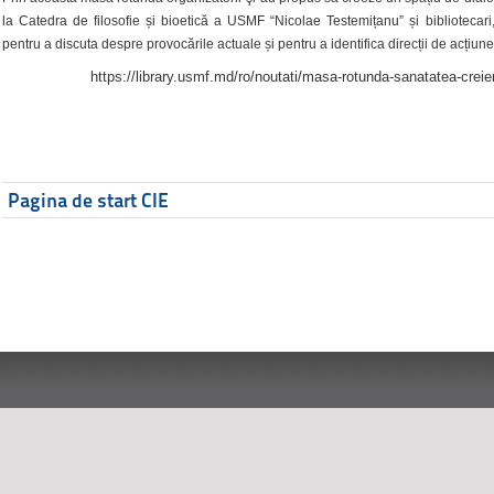
la Catedra de filosofie și bioetică a USMF “Nicolae Testemițanu” și bibliotecari,
pentru a discuta despre provocările actuale și pentru a identifica direcții de acțiune
https://library.usmf.md/ro/noutati/masa-rotunda-sanatatea-creier
Pagina de start CIE