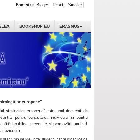
Font size
Bigger
Reset
Smaller
ELEX
BOOKSHOP EU
ERASMUS+
strategiilor europene”
ul strategiilor europene” este unul deosebit de
sențial pentru bunăstarea individului și pentru
ănătății publice, prevenției și promovării unui stil
mai evidentă.
 și schimb de idei între studenți, cadre didactice de