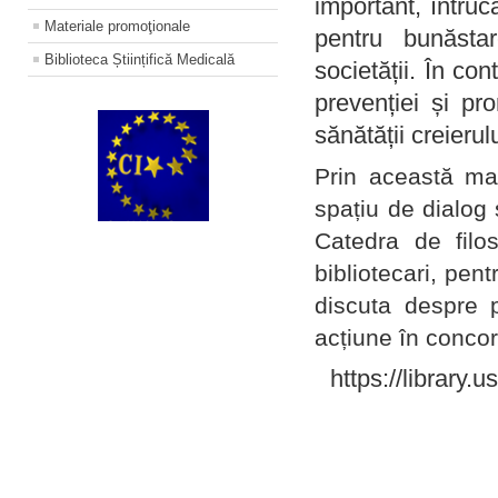
important, întruc
Materiale promoţionale
pentru bunăstar
Biblioteca Științifică Medicală
societății. În con
prevenției și pr
sănătății creierul
Prin această ma
spațiu de dialog 
Catedra de filo
bibliotecari, pent
discuta despre p
acțiune în concord
https://library.