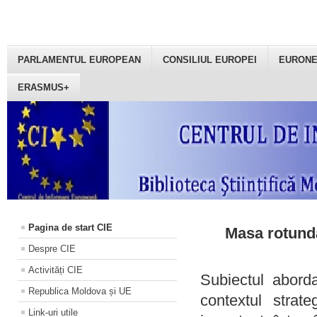
PARLAMENTUL EUROPEAN
CONSILIUL EUROPEI
EURON
ERASMUS+
Pagina de start CIE
Masa rotundă
Despre CIE
Activități CIE
Subiectul aborda
Republica Moldova și UE
contextul strat
Link-uri utile