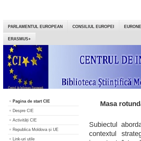
PARLAMENTUL EUROPEAN
CONSILIUL EUROPEI
EURON
ERASMUS+
Pagina de start CIE
Masa rotundă
Despre CIE
Activități CIE
Subiectul aborda
Republica Moldova și UE
contextul strat
Link-uri utile