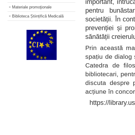
important, întruc
Materiale promoţionale
pentru bunăstar
Biblioteca Științifică Medicală
societății. În con
prevenției și pr
sănătății creierul
Prin această ma
spațiu de dialog 
Catedra de filo
bibliotecari, pent
discuta despre p
acțiune în concord
https://library.