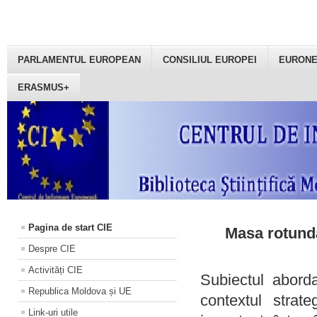
PARLAMENTUL EUROPEAN
CONSILIUL EUROPEI
EURON
ERASMUS+
Pagina de start CIE
Masa rotundă
Despre CIE
Activități CIE
Subiectul aborda
Republica Moldova și UE
contextul strat
Link-uri utile