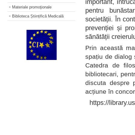
important, întruc
Materiale promoţionale
pentru bunăstar
Biblioteca Științifică Medicală
societății. În con
prevenției și pr
sănătății creierul
Prin această ma
spațiu de dialog 
Catedra de filo
bibliotecari, pent
discuta despre p
acțiune în concord
https://library.