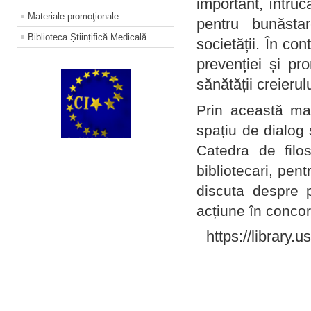
important, întruc
Materiale promoţionale
pentru bunăstar
Biblioteca Științifică Medicală
societății. În con
prevenției și pr
sănătății creierul
Prin această ma
spațiu de dialog 
Catedra de filo
bibliotecari, pent
discuta despre p
acțiune în concord
https://library.