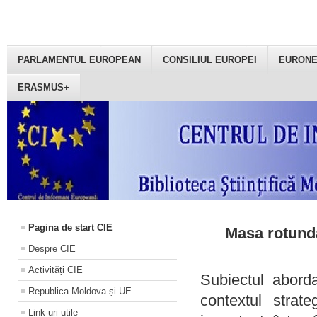
PARLAMENTUL EUROPEAN
CONSILIUL EUROPEI
EURON
ERASMUS+
Pagina de start CIE
Masa rotundă
Despre CIE
Activități CIE
Subiectul aborda
Republica Moldova și UE
contextul strat
Link-uri utile